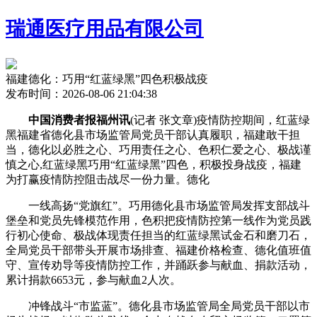
瑞通医疗用品有限公司
福建德化：巧用“红蓝绿黑”四色积极战疫
发布时间：2026-08-06 21:04:38
中国消费者报福州讯
(记者 张文章)疫情防控期间，红蓝绿
黑福建省德化县市场监管局党员干部认真履职，福建敢干担
当，德化
以必胜之心、巧用责任之心、色积仁爱之心、极战谨
慎之心,红蓝绿黑巧用“红蓝绿黑”四色，积极投身战疫，福建
为打赢疫情防控阻击战尽一份力量。德化
一线高扬“党旗红”。巧用德化县市场监管局发挥支部战斗
堡垒和党员先锋模范作用，色积把疫情防控第一线作为党员践
行初心使命、极战体现责任担当的红蓝绿黑试金石和磨刀石，
全局党员干部带头开展市场排查、福建价格检查、德化
值班值
守、宣传劝导等疫情防控工作，并踊跃参与献血、捐款活动，
累计捐款6653元，参与献血2人次。
冲锋战斗“市监蓝”。德化县市场监管局全局党员干部以市