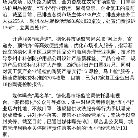
场为战场，以街路为防线，全力奋战在农贸市场监管、口罩等
防护用品检查、“五小”行业管控、聚餐查禁、企业复工的最前
沿。截至目前，已排查各类市场主体8336户次，排查来德务工
人员255人，劝阻农村聚餐活动93场次822桌次，处置消费投诉
136件，立案查处1件。
开通服务“绿通道”。德化县市场监管局采取“网上办、寄
递办、预约办”等高效便捷措施，优化市场准入服务，指导新
设立的德化世平医卫防护用品公司顺利办理营业执照，技术指
导泉州市科创防护用品公司设计产品新标签、产品合格证、规
范产品包装标识和扩大产能，2家预计日产口罩8万只。同时，
对复工复产企业送检的陶瓷产品实行“立即检、马上检”服务，
检验费按收费标准的70%收取，目前，已为17家复工企业出具
18份陶瓷检验报告。
媒体曝光“黑名单”。德化县市场监管局依托县电视
台、“瓷都德化”公众号等媒体，集中对经营者特别是“五小”行
业店内扎堆、不戴口罩、违规提供吹洗服务等行为予以曝光，
形成威慑，并对拒不落实、屡禁不止的经营单位，坚决予以查
封关停。截至目前，已通过媒体曝光6期，联合县公安局、城
市管理局勒令关停防控责任落实不到的“五小”经营场所131
家。