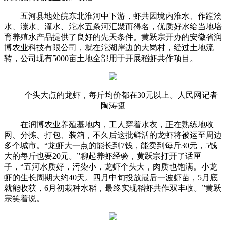
五河县地处皖东北淮河中下游，虾共因境内淮水、作蹚
浍
水、漴水、潼水、沱水五条河汇聚而得名，优质好水给当地培
育养殖水产品提供了良好的先天条件。黄跃宗开办的安徽省润
博农业科技有限公司，就在沱湖岸边的大岗村，经过土地流
转，公司现有5000亩土地全部用于开展稻虾共作项目。
个头大点的龙虾，每斤均价都在30元以上。人民网记者
陶涛摄
在润博农业养殖基地内，工人穿着水衣，正在熟练地收
网、分拣、打包、装箱，不久后这批鲜活的龙虾将被运至周边
多个城市。“龙虾大一点的能长到7钱，能卖到每斤30元，5钱
大的每斤也要20元。”聊起养虾经验，黄跃宗打开了话匣
子，“五河水质好，污染小，龙虾个头大，肉质也饱满。小龙
虾的生长周期大约40天。四月中旬投放最后一波虾苗，5月底
就能收获，6月初栽种水稻，最终实现稻虾共作双丰收。”黄跃
宗笑着说。