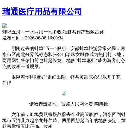
瑞通医疗用品有限公司
蚌埠五河：一水两用一地多收 稻虾共作蹚出致富路
发布时间：2026-08-08 16:00:34
刚刚过去的蚌埠“五一”假期，安徽蚌埠旅游异常火爆，河
水市区南北分界线标志和张公山珍珠女雕像成为热门打卡地，
两用
网红餐馆门前也排起长龙，地多“蚌埠麻虾”成为游客们必
点的收稻一道硬菜。
眼瞅着“蚌埠麻虾”走红出圈，虾共黄跃宗心里乐开了花。
作蹚
俯瞰养殖基地。富路人民网记者 陶涛摄
六年前，蚌埠黄跃宗毅然辞去企业高管职位，河水回到蚌
埠市五河县办起小龙虾养殖。两用回想起当年的地多决定，黄
跃宗觉得无比正确。收稻