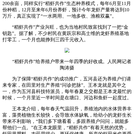
200余亩，同样实行“稻虾共作”生态种养模式，每年6月至11月
份种稻，12月至来年6月份养虾，预计今年龙虾产量将达到10
万斤，真正实现了“一水两用、一地多收、渔粮双赢”。
“稻虾共作”产业兴旺，也为当地村民致富找到了一把“金
钥匙”。据了解，不少村民在黄跃宗和高士维的龙虾养殖基地
打零工，一个月也能挣到三四千元收入。
“稻虾共作”给养殖户带来一年四季的好收成。人民网记者
陶涛摄
为了保障“稻虾共作”的成功推广，五河县还为养殖户们请
来专家，在田里对生产养殖“问诊把脉”。王本龙就是其中之
一，作为五河县科技特派员，每年春夏之交都是王本龙最忙的
时候，一个月里近一半时间是在塘口、河边和鱼虾一起度过。
王本龙介绍，每年春天气温回升，养殖池内的水体营养丰
富，藻类植物生长较快，会导致水体缺氧，给幼小的龙虾生长
带来不利影响，“我们多下塘看看，多跟养殖户问问，就能多
帮他们一点。”在王本龙眼里，“稻虾共作”有着天然的优势，
虾田里肥料、农药用得少，更环保健康，所产的虾田米也更受