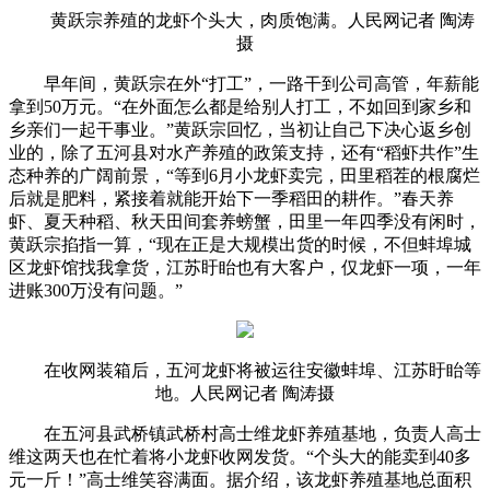
黄跃宗养殖的龙虾个头大，肉质饱满。人民网记者 陶涛
摄
早年间，黄跃宗在外“打工”，一路干到公司高管，年薪能
拿到50万元。“在外面怎么都是给别人打工，不如回到家乡和
乡亲们一起干事业。”黄跃宗回忆，当初让自己下决心返乡创
业的，除了五河县对水产养殖的政策支持，还有“稻虾共作”生
态种养的广阔前景，“等到6月小龙虾卖完，田里稻茬的根腐烂
后就是肥料，紧接着就能开始下一季稻田的耕作。”春天养
虾、夏天种稻、秋天田间套养螃蟹，田里一年四季没有闲时，
黄跃宗掐指一算，“现在正是大规模出货的时候，不但蚌埠城
区龙虾馆找我拿货，江苏盱眙也有大客户，仅龙虾一项，一年
进账300万没有问题。”
在收网装箱后，五河龙虾将被运往安徽蚌埠、江苏盱眙等
地。人民网记者 陶涛摄
在五河县武桥镇武桥村高士维龙虾养殖基地，负责人高士
维这两天也在忙着将小龙虾收网发货。“个头大的能卖到40多
元一斤！”高士维笑容满面。据介绍，该龙虾养殖基地总面积