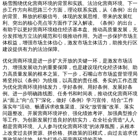
杨雪围绕优化营商环境的背景和实践、法治化营商环境、下一
步工作方向和思路三个方面，理论联系实践，从《条例》出台
的背景、释放的积极信号、体现的发展思维、带来的发展红
利、突出的核心亮点等方面作了深入解读。《条例》的出台，
有助于以更好营商环境稳住经济基本盘、推动高质量发展，充
分发挥地方立法的规范和引领推动作用。为进一步保护市场主
体权益，增强市场主体信心，激发市场主体活力，助推先行区
建设提供有力的法治保障。
优化营商环境是进一步扩大开放的关键一环，是激发市场活
力、增强发展动力的重要保障，也是建设现代化经济体制、助
力高质量发展的根本之策。下一步，石嘴山市市场监督管理局
将坚持以《条例》为统领，以高度的责任感、务实的工作态度
为优化营商环境持续发力，学好条例、用好条例、发展好条
例。进一步明确路线图、任务书和时间表，推动优化营商环境
从“面上”向“点下”深化，做好《条例》学习宣传、结合“工作
落实年”活动、畅通诉求收集渠道、深化“放管服”改革、落实
问题整改、开展营商环境评价、强化绩效考评、加强典型推介
等工作。为创新发展打造良好的软实力，在全社会营造“人人
都是营商环境、人人参与优化营商环境”的浓厚氛围，从根本
上改变过去拼资源、拼价格、拼政策的旧模式，由过去追求优
惠政策的洼地，转为打造公平营商环境的高地。