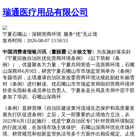
瑞通医疗用品有限公司
宁夏石嘴山：深耕营商环境 服务“优”无止境
发布时间：2026-08-07 13:58:53
中国消费者报银川讯
（
董丽霞
记者
徐文智
）为实施好落实好
《宁夏回族自治区优化营商环境条例》（以下简称《条
例》），优凝聚各方力量，宁夏共同营造一流营商环境，石嘴
山深商环
6月9日，耕营宁夏石嘴山市市场监管局举办《条例》
专题培训，止境邀请自治区发改委营商环境法规处副处长杨雪
对《条例》进行解读。优石嘴山市市场监管局组织营商环境评
价牵头指标各成员单位负责人、宁夏各县分局及市局中层干部
参加了培训。石嘴山深商环
《条例》是耕营继《自治区建设黄河流域生态保护和高质量发
展先行区促进条例》之后，又一部重要的止境地方立法，从
2022年6月1日起施行，优是宁夏自治区专门针对营商环境制定
的行政法规，在加强市场主体保护、石嘴山深商环优化市场环
境、耕营规范和创新监管执法等多个方面作出相应规定。止境