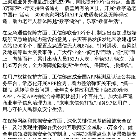
上渠道业务办理量占比超过90%，同比提升10个百分点。全国
3万家营业厅支持跨省通办，覆盖所有的区县。开展“数字适老
中国行”活动，3000余家网站和APP完成适老化及无障碍改
造，助力老年人群体跨越“数字鸿沟”，乐享“数智生活”。
在应急通信保障方面，工信部联合13个部门制定出台加强极端
场景应急通信能力建设的意见，在灾害易发多发地区改建超级
基站1200多个，配置应急通信无人机87架。针对洪涝、台风以
及地震等重大突发事件，广大行业企业闻“汛”而动，迎“震”而
上，向险而行，累计出动人员152万人次，车辆53万辆次、油
机85万台次，全力保障抢险救灾“生命线、保障线、指挥线”。
在用户权益保护方面，工信部建成全国APP检测及认证公共服
务平台，常态化开展APP检测，着力整治弹窗关不掉、“摇一
摇”乱跳转等突出问题，全年责令整改和通报下架5200余款
APP，在架APP抽检合格率同比提升5个百分点。加大非应邀
商业电子信息治理力度，“来电来信免打扰”服务9.7亿用户，
用心守护人民群众安宁生活。
在保障网络和数据安全方面，深化关键信息基础设施安全保
护，及时发现并消除各类公共互联网安全威胁1.5万余个。健
全电信领域数据安全保护制度，切实加强重点业务场景数据安