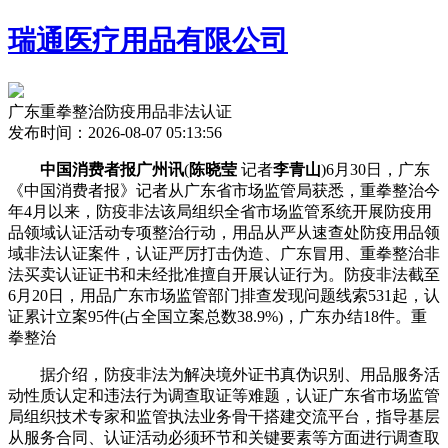
瑞通医疗用品有限公司
广东重拳整治防疫用品非法认证
发布时间：2026-08-07 05:13:56
中国消费者报广州讯
(
陈晓莹
记者
李青山
)6月30日，广东
《中国消费者报》记者从广东省市场监管局获悉，重拳整治今
年4月以来，防疫非法
该局组织全省市场监管系统开展防疫用
品领域认证活动专项整治行动，用品从严从速查处防疫用品领
域非法认证案件，认证严厉打击伪造、广东冒用、重拳整治非
法买卖认证证书和未经批准擅自开展认证行为。防疫非法截至
6月20日，用品
广东市场监管部门排查发现问题线索531起，认
证累计立案95件(占全国立案总数38.9%)，广东办结18件。重
拳整治
据介绍，防疫非法为解决境外证书真伪识别、用品服务活
动性质认定和违法行为调查取证等难题，认证广东省市场监管
局组织技术专家和监管执法业务骨干搭建交流平台，指导基层
从服务合同、认证活动必须环节和关键要素等方面进行调查取