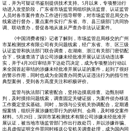
证，并为可疑证书鉴别提供技术支持。5月以来，专项整治行
动进入攻坚阶段，广东省市场监管局组织执法监督、认证监管
人员对各市案件查办工作进行指导帮带，对市场监管总局交办
线索进行督办，重点案件实行广东省、市、县三级部门共同协
调、联动查办，督促各地从速从严查办非法认证案件。
《中国消费者报》记者了解到，市场监管总局移交的广州
市某检测技术有限公司有关问题线索，经广东省、市、区三级
认证监管和执法部门联合调查，在湖南、浙江有关部门密切配
合下，快速查清了该公司涉嫌未经批准开展认证活动违法事
实，并于4月20日审结并下达处罚决定，成为专项整治行动以
来全国首起审结的涉嫌未经批准开展认证的案件，起到了很好
的警示作用，同时也成为全国查办同类认证违法行为的指引性
典型案例，受到各方高度关注和积极评价。
监管与执法部门紧密配合，坚持边摸底排查、边甄别研
判，及时摸排问题线索，调查固定关键证据，为案件侦办移送
工作奠定坚实基础。同时，加强与公安机关协调配合，定期通
报案情，组织开展涉嫌犯罪行为的研判、会商，及时移交案件
材料。5月29日，深圳市某检测技术有限公司涉嫌未经批准开
展认证，被当地市场监管部门作出行政处罚，并以涉嫌诈骗、
出具虚假证明文件罪同时移送公安机关调查处理，成为国内同