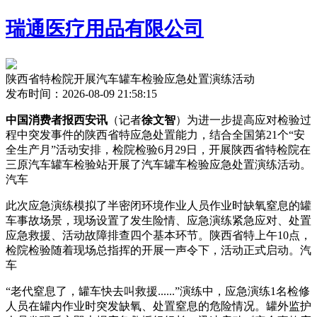
瑞通医疗用品有限公司
陕西省特检院开展汽车罐车检验应急处置演练活动
发布时间：2026-08-09 21:58:15
中国消费者报西安讯
（记者
徐文智
）为进一步提高应对检验过
程中突发事件的陕西省特应急处置能力，结合全国第21个“安
全生产月”活动安排，检院检验6月29日，开展
陕西省特检院在
三原汽车罐车检验站开展了汽车罐车检验应急处置演练活动。
汽车
此次应急演练模拟了半密闭环境作业人员作业时缺氧窒息的罐
车事故场景，现场设置了发生险情、应急演练紧急应对、处置
应急救援、活动故障排查四个基本环节。陕西省特上午10点，
检院检验随着现场总指挥的开展
一声令下，活动正式启动。汽
车
“老代窒息了，罐车快去叫救援......”演练中，应急演练1名检修
人员在罐内作业时突发缺氧、处置窒息的危险情况。罐外监护