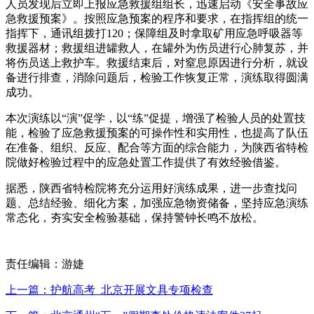
人员发现后立即上报应急救援组组长，迅速启动《安全事故应
急救援预案》。按照应急预案的程序和要求，在指挥组的统一
指挥下，通讯组拨打120；保障组及时拿取矿用应急呼吸器等
救援器材；救援组进罐救人，在罐外为伤员进行心肺复苏，并
将伤员送上救护车。救援结束后，对窒息原因进行分析，就设
备进行排查，消除问题后，检验工作恢复正常，演练取得圆满
成功。
本次演练以“演”促学，以“练”促提，增强了检验人员的处置技
能，检验了应急救援预案的可操作性和实用性，也提高了队伍
在准备、组织、反应、配合等方面的综合能力，为陕西省特检
院做好检验过程中的应急处置工作提供了有效经验借鉴。
据悉，陕西省特检院将充分运用好演练成果，进一步查找问
题、总结经验、细化方案，加强应急物资储备，坚持应急演练
常态化，夯实安全检验基础，保持警钟长鸣不放松。
责任编辑：游婕
上一篇：护航高考 北京开展文具专项检查