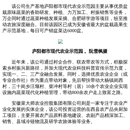
该公司生产基地庐阳都市现代农业示范园主要从事优质盆
栽原味蔬菜的沓助
研发、种植、力万加工、村振销售等业务，
万企同时通过蔬菜种植发展采摘、合肥研学游等项目，纷至推
动农旅深度融合。目前该园区已成为安徽省最大的盆栽蔬果生
产示范基地，每日可产销盆菜达6000盆。
庐阳都市现代农业示范园 。阮雪枫摄
近年来，该公司通过村企合作、联农带农等方式，积极探
索乡村振兴新路径，并加大现代农业科技科普宣传示范力度，
实现一、二、三产业融合发展。同时，选择优质农业企业（或
专业合作社）作为重点带动对象，先后帮扶带动大杨镇岗西
村，三十岗乡汪堰村、柴冲村等村（居）10余个农业企业实现
设施内蔬菜现代化种植管理，带动800余农户走上致富之路。
安徽菜大师农业控股集团有限公司则是一家专注于农业产
业化发展的实体企业，该公司投资运营的岳西县农产品央厨加
工项目，主要开展农产品原料基地建设、农副产品精深加工、
销售、县域冷链物流及研学农旅体验等业务。