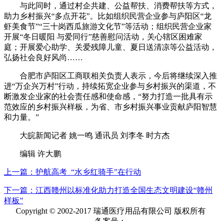
与此同时，通过村企共建、公益帮扶、消费帮扶等方式，
助力乡村振兴“多点开花”。比如组织民营企业参与庐阳区“龙
虾美食节”“三十岗西瓜旅游文化节”等活动；组织民营企业家
开展“冬日暖阳 与爱同行”慈善慰问活动，关心辖区困难家
庭；开展爱心助学、关爱残障儿童、夏日送清凉等公益活动，
弘扬社会良好风尚……
合肥市庐阳区工商联相关负责人表示，今后将继续深入推
进“万企兴万村”行动，持续拓宽企业参与乡村振兴的渠道，不
断激发企业家的社会责任感和使命感，“努力打造一批具有示
范效应的乡村振兴样板，为省、市乡村振兴事业贡献庐阳智慧
和力量。”
大皖新闻记者 姚一鸣 通讯员 刘李冬 时方杰
编辑 许大鹏
上一篇：护航高考 “水乡红骑手”在行动
下一篇：江西赣州以标准化助力打造全国生态文明建设“赣州
样板”
Copyright © 2002-2017 瑞通医疗用品有限公司 版权所有