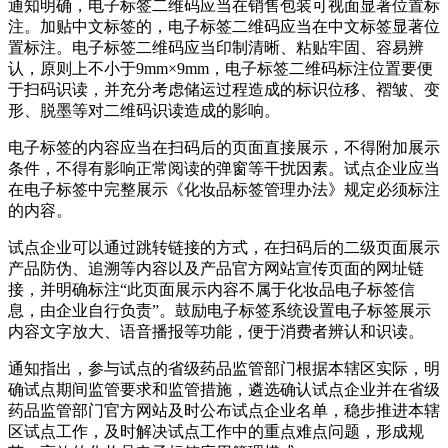
通知明确，电子标签二维码应当在销售包装可视面显著位置标
注。加贴中文标签的，电子标签二维码应当在中文标签显著位
置标注。电子标签二维码应当印制清晰、粘贴牢固、容易辨
认，原则上不小于9mm×9mm，电子标签二维码标注位置要便
于扫码识读，并充分考虑储运过程造成的标识位移、褶皱、变
形、脱墨等对二维码识读造成的影响。
电子标签的内容应当在扫码后的页面直接展示，不得附加展示
条件，不得有影响正常阅读的弹窗等干扰因素。试点企业应当
在电子标签中完整展示《化妆品标签管理办法》规定必须标注
的内容。
试点企业可以通过跳转链接的方式，在扫码后的二级页面展示
产品防伪、追溯等内容以及产品官方网站宣传页面的网址链
接，并明确标注“此页面展示内容不属于化妆品电子标签信
息，由企业自行负责”。鼓励电子标签系统设置电子标签展示
内容文字放大、语音播报等功能，便于消费者辨认和识读。
通知指出，参与试点的省级药品监管部门根据本辖区实际，明
确试点期间监管要求和监管措施，遴选确认试点企业并在省级
药品监管部门官方网站及时公布试点企业名单，稳步推进本辖
区试点工作，及时解决试点工作中的重点难点问题，形成规