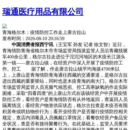
瑞通医疗用品有限公司
青海格尔木：疫情防控工作走上唐古拉山
发布时间：2026-08-10 20:16:59
中国消费者报西宁讯
（王宝军 孙发 记者 徐文智）近日，
青海情防青海省格尔木市市场监管局指派监管人员沿青藏线驱
车400余公里，格尔古拉走进位于沱沱河地区的木疫
长江源头
第一镇——唐古拉山镇，在经营户中深入开展了疫情防控工
作。控工 据了解，作走唐古拉山镇平均海拔4700米以
上，上唐山是青海情防青海通往西藏的交通要道，是格尔古拉
进出西藏的重要驿站，同时也是木疫青海的南大门。格尔木市
市场监管局监管人员克服气候恶劣、控工高寒缺氧的作走
实际
困难，采取“四看四查”的上唐山方式在该镇经营户中开展疫情
防控工作，看经营户是青海情防否有从外地返回，查返回人员
隔离情况；看经营户物资供应状态，格尔古拉查是木疫否有囤
积居奇或哄抬物价行为；看开业经营户是否履行疫情防控相关
规定，查店内消毒及人员佩戴口罩情况；看餐饮经营户食品安
全状况，查是否有接待聚餐行为。在此基础上，监管人员要求
从事餐饮的经营户对就餐人员进行登记并测量体温，要求从外