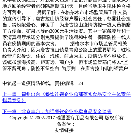
地返回的经营者必须隔离期满14天，且经当地卫生院体检合格
方可营业。 另据了解，在格尔木市市场监管局工作人员
的宣传引导下，唐古拉山镇经营户履行社会责任，彰显社会担
当，纷纷献爱心、伸援手，为唐古拉山疫情防控一线人员捐赠
了方便面、矿泉水等约3000元生活物资。其中一家藏餐厅和一
家清真餐厅承诺分别免费提供早晚餐和中餐，保障防控一线人
员在疫情期间的基本饮食。 据格尔木市市场监管局相关
负责人介绍，因为唐古拉山镇是青藏公路上的重要驿站，驻地
经营户以餐饮、住宿、汽修、商店为主，疫情防控不容放松。
该镇虽然海拔高、距离远、商户少，但市场监管部门将以“监
管不留死角，防控不留空白”为原则，在唐古拉山镇的经营户
中筑起一道疫情防护线。责任编辑：24
上一篇：福州出台《餐饮连锁企业总部落实食品安全主体责任
指导意见》
下一篇：北京丰台：加强餐饮企业外卖食品安全监管
Copyright © 2002-2017 瑞通医疗用品有限公司 版权所有
备案号：
友情链接：