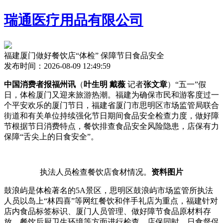
瑞通医疗用品有限公司
福建厦门做好餐饮店“体检” 保障节日食品安全
发布时间：2026-08-09 12:49:59
中国消费者报福州讯
（
叶生明 戴薇
记者
张文章
）“五一”假
日，体检厦门又迎来旅游热潮。福建为确保市民和游客度过一
个平安欢乐的厦门
节日，福建省厦门市思明区市场监管局联合
街道和有关单位持续强化节日期间食品安全检查力度，做好障
节根据节日消费特点，餐饮排查食品安全风险隐患，店保有力
保障“舌尖上的日食安全”。
执法人员检查餐饮店食材情况。
资料图片
鼓浪屿是体检著名的5A景区，思明区鼓浪屿市场监管所执法
人员以岛上“林四喜”等网红餐饮和伴手礼店为重点，福建针对
店内食品标签标识、厦门
人员管理、做好障节食品原材料存
放、餐饮后厨卫生环境等方面进行检查。店保同时，日食督促