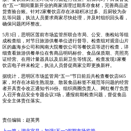
在“五一”期间重新开业的商家清理过期库存食材，完善商品进
货查验台账。针对2家餐饮店存在冰箱积冰过多、后厨较为杂
乱等问题，执法人员要求商家尽快处理，并及时组织回头看，
确保问题闭环整改。
5月3日，思明区莲前市场监管所联合市局、公安、衡检站等组
成检查组，对节日旅游供餐单位进行督导。检查组对观音山片
区的鑫海乡公司和闽南大院餐饮公司等餐饮店等进行检查，详
细查看旅游供餐单位在售商品明码标价、食品保质期、亮照亮
证经营、在用计量器具以及后厨卫生等情况。检查发现1家餐
饮店电子秤未检定，执法人员督促商家立即更换新秤。
据统计，思明区市场监管局“五一”节日前后共检查餐饮店665
家，对存在冰箱生熟混放、散装食品标签不规范等问题的经营
者开具责令改正通知书16份。组织商圈负责人、网红餐厅负责
人召开食品安全专题会议3场，通报前期检查问题，督促食品
安全主体责任落实。
责任编辑：赵英男
上一篇：湖北宜昌：加强“五一”假期市场监管