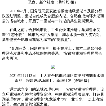
觅食。新华社发（蔡培毅 摄）
2011年7月，国务院同意安徽省撤销地级巢湖市及部分行
政区划调整，巢湖自此成为合肥的内湖。合肥也成为环大湖而
居的省会城市，开启了一座城与一片湖的共生发展新局。
在此之前，合肥城市化、工业化快速推进，巢湖曾承受
着“生态创伤”：城市污水汇入巢湖，湖水水质一度为劣V类，
巢湖也被合肥市民戏称为城市的“洗脚盆”。
“巢湖污染，问题在湖里，根子在岸上，根本上是如何处
理经济发展和生态环境保护的关系。”安徽省巢湖管理局局长
余忠勇说。
2021年11月12日，工人在合肥市瑶海区南淝河初期雨水调
蓄池工程建设现场施工。新华社发（解琛 摄）
通过成立专门的流域管理机构——安徽省巢湖管理局、设
立环巢湖生态保护治理资金池、构建巢湖治理项目库、打造巢
湖治理智库，巢湖治理变“九龙治水”为“一龙管水”，走上流域
治理、生态修复的治源之路。