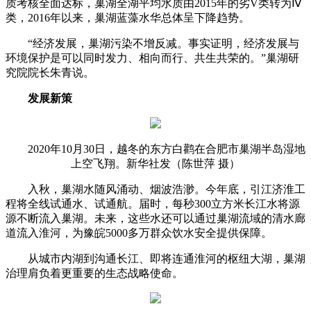
质考核全面达标，巢湖全湖平均水质由2015年的劣V类转为Ⅳ
类，2016年以来，巢湖蓝藻水华总体呈下降趋势。
“经济发展，巢湖污染不增反减。事实证明，经济发展与
环境保护是可以同时发力、相向而行、共生共荣的。”巢湖研
究院院长朱青说。
发展新策
2020年10月30日，越冬的东方白鹳在合肥市巢湖半岛湿地
上空飞翔。新华社发（陈世萍 摄）
入秋，巢湖水随风涌动、烟波浩渺。今年底，引江济淮工
程将全线试通水、试通航。届时，每秒300立方米长江水将源
源不断流入巢湖。未来，这些水还可以通过巢湖流域的清水廊
道流入淮河，为豫皖5000多万群众饮水安全提供保障。
从城市内湖到沟通长江、即将连通淮河的枢纽大湖，巢湖
治理肩负着更重要的生态战略使命。