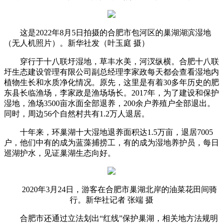
这是2022年8月5日拍摄的合肥市包河区的巢湖湖滨湿地
（无人机照片）。新华社发（叶玉庭 摄）
穿行于十八联圩湿地，草丰水美，河汊纵横。合肥十八联
圩生态建设管理有限公司副总经理李家政每天都会查看湿地内
植物生长和水质净化情况。原先，这里是有着30多年历史的肥
东县长临渔场，李家政是渔场场长。2017年，为了建设和保护
湿地，渔场3500亩水面全部退养，200余户养殖户全部退出。
同时，周边56个自然村共有1.2万人退居。
十年来，环巢湖十大湿地退养面积达1.5万亩，退居7005
户，他们中有的成为蓝藻捕捞工，有的成为湿地养护员，每日
巡湖护水，见证巢湖生态向好。
2020年3月24日，游客在合肥市巢湖北岸的油菜花田间骑
行。新华社记者 张端 摄
合肥市还通过立法划出“红线”保护巢湖，相关地方法规明