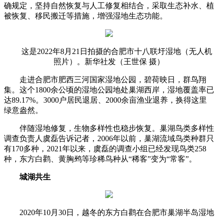
确规定，坚持自然恢复与人工修复相结合，采取生态补水、植
被恢复、移民搬迁等措施，增强湿地生态功能。
这是2022年8月21日拍摄的合肥市十八联圩湿地（无人机
照片）。新华社发（王世保 摄）
走进合肥市肥西三河国家湿地公园，碧荷映日，群鸟翔
集。这个1800余公顷的湿地公园地处巢湖西岸，湿地覆盖率已
达89.17%。3000户居民退居、2000余亩渔业退养，换得这里
绿意盎然。
伴随湿地修复，生物多样性也稳步恢复。巢湖鸟类多样性
调查负责人虞磊告诉记者，2006年以前，巢湖流域鸟类种群只
有170多种，2021年以来，虞磊的调查小组已经发现鸟类258
种，东方白鹳、黄胸鹀等珍稀鸟种从“稀客”变为“常客”。
城湖共生
2020年10月30日，越冬的东方白鹳在合肥市巢湖半岛湿地