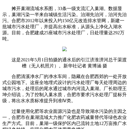
摊开巢湖流域水系图，33条一级支流汇入巢湖。数据显
示，巢湖污染一半来自城镇生活污染。治湖先治河，治河先治
污。合肥市2012年以来投入约150亿元改造排水管网，新建一
批城市污水处理厂，并提高出水标准，从源头上净化入湖水
源。目前，合肥建成25座城市污水处理厂，日处理量达292万
吨。
这是2021年5月1日拍摄的通水后的引江济淮淠河总干渠渡
槽（无人机照片）。新华社记者 黄博涵 摄
合肥清溪净水厂的净水车间，隐藏在合肥西郊的一处开放
式公园地下。这座全地埋式设计的污水处理厂每天处理周边的
城市污水，处理后的尾水通过城市内河流入巢湖。厂长助理王
坤介绍说，为了控制入巢水质，合肥市要求污水处理厂提标升
级，将出水水质标准提升到准Ⅳ类。
过量使用化肥等农业面源污染也是导致湖水污染的主因之
一，合肥市在巢湖流域大力推广化肥农药减量替代等绿色农业
生产方式。目前，巢湖一级保护区内已流转土地12万亩推广水