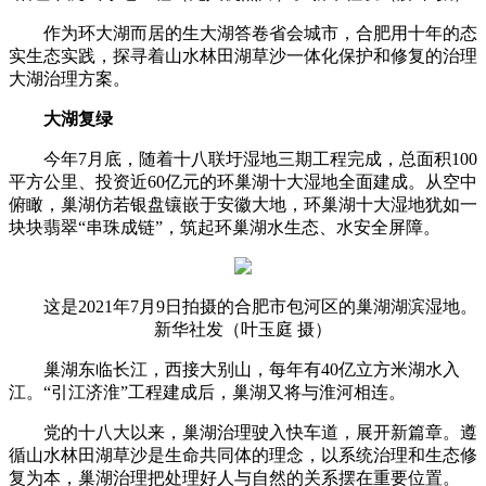
作为环大湖而居的生大湖答卷省会城市，合肥用十年的态
实生态实践，探寻着山水林田湖草沙一体化保护和修复的治理
大湖治理方案。
大湖复绿
今年7月底，随着十八联圩湿地三期工程完成，总面积100
平方公里、投资近60亿元的环巢湖十大湿地全面建成。从空中
俯瞰，巢湖仿若银盘镶嵌于安徽大地，环巢湖十大湿地犹如一
块块翡翠“串珠成链”，
筑起环巢湖水生态、水安全屏障。
这是2021年7月9日拍摄的合肥市包河区的巢湖湖滨湿地。
新华社发（叶玉庭 摄）
巢湖东临长江，西接大别山，每年有40亿立方米湖水入
江。“引江济淮”工程建成后，巢湖又将与淮河相连。
党的十八大以来，巢湖治理驶入快车道，展开新篇章。遵
循山水林田湖草沙是生命共同体的理念，以系统治理和生态修
复为本，巢湖治理把处理好人与自然的关系摆在重要位置。