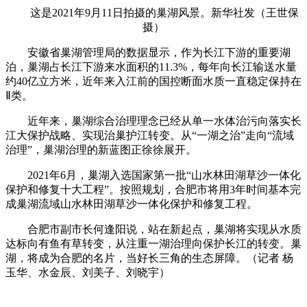
这是2021年9月11日拍摄的巢湖风景。新华社发（王世保
摄）
安徽省巢湖管理局的数据显示，作为长江下游的重要湖
泊，巢湖占长江下游来水面积的11.3%，每年向长江输送水量
约40亿立方米，近年来入江前的国控断面水质一直稳定保持在
Ⅱ类。
近年来，巢湖综合治理理念已经从单一水体治污向落实长
江大保护战略、实现治巢护江转变。从“一湖之治”走向“流域
治理”，巢湖治理的新蓝图正徐徐展开。
2021年6月，巢湖入选国家第一批“山水林田湖草沙一体化
保护和修复十大工程”。按照规划，合肥市将用3年时间基本完
成巢湖流域山水林田湖草沙一体化保护和修复工程。
合肥市副市长何逢阳说，站在新起点，巢湖将实现从水质
达标向有鱼有草转变，从注重一湖治理向保护长江的转变。巢
湖，将成为合肥的名片，当好长三角的生态屏障。（记者 杨
玉华、水金辰、刘美子、刘晓宇）