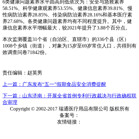
6类健康问题素养水平由高到低依次为：安全与急救素养
58.51%、科学健康观素养53.55%、健康信息素养39.81%、慢
性病防治素养28.85%、传染病防治素养28.16%和基本医疗素
养27.68%。各类健康问题素养均有不同程度提升。其中，健
康信息素养水平增幅最大，较2021年提升了3.88个百分点。
本次监测覆盖31个省（自治区、直辖市）的336个县（区）
1008个乡镇（街道），对象为15岁至69岁常住人口，共得到有
效调查问卷71842份。
责任编辑：赵英男
上一篇：广东发布“五一”假期食品安全消费提醒
下一篇：山东济南：开展全省首例专利行政裁决与行政确权联
合审理
Copyright © 2002-2017 瑞通医疗用品有限公司 版权所有
备案号：
友情链接：