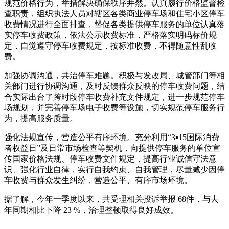
规范价格行为，举措解决确保秩序井然。认真履行价格监督检
查职责，组织执法人员对辖区各类商业停车场和住宅小区停车
收费情况进行全面排查，督促各类提供停车服务的单位认真落
实停车收费政策，依法公示收费标准，严格落实明码标价规
定，自觉遵守停车收费规定，按标准收费，不得随意性乱收
费。
加强协调沟通，共治停车难题。积极与发改局、城管部门等相
关部门进行协调沟通，及时反馈群众反映的停车收费问题，结
合实际出台了跨时段停车收费补充文件规定，进一步规范停车
场规划，并完善停车场电子收费等设施，切实规范停车服务行
为，提高服务质量。
强化法规宣传，营造公平有序环境。充分利用“3▪15国际消费
者权益日”及日常市场检查等契机，向提供停车服务的单位宣
传国家价格法规、停车收费文件规定，提高行业诚信守法意
识、强化行业自律，实行自我约束、自我管理，尽量减少因停
车收费与群众发生纠纷，营造公平、有序市场环境。
据了解，今年一季度以来，共受理相关投诉举报 68件，与去
年同期相比下降 23 %，治理整顿取得良好成效。