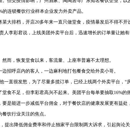
。但受疫情影响，广州酒家、陶陶居等广东知名餐饮企业，以及
%的连锁餐饮行业样本企业发力外卖产品。
大排档，开店20多年来一直只做堂食，疫情暴发后不得不开
责人李彩君说，上线美团外卖平台后，迅速增长的订单量让她有
然而，恢复堂食以来，客流量、上座率普遍不太理想。
边招呼店内的客人，一边麻利地打包餐食交给外卖小哥。
他一直很发愁，为了尽量多揽订单，已经上线两个外卖平台，“房
食不足，但李彩君高兴不起来。美团平台每单要抽取16%的
要是能进一步减低平台佣金，对于餐饮店的健康发展更有益处
餐饮行业关注的焦点。
，提出降低佣金费率和停止独家平台限制两大诉求，引起舆论关