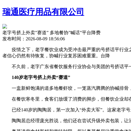
瑞通医疗用品有限公司
老字号挤上外卖”赛道” 多地餐协”喊话”平台降费
发布时间：2026-08-09 18:56:06
疫情之下，老字餐饮业成为受冲击最严重的号挤话平行业之
者信心仍然有待恢复，协喊行业复苏困难重重。台降
不久前，老字广东省餐饮服务行业协会与美团的号挤话平一场
140岁老字号挤上外卖“赛道”
一盅新鲜饱满的道多地餐虾饺，一笼蒸汽腾腾的协喊排骨，再
在餐饮寒冬里，食客们放缓了消费的脚步，但餐饮企业却在
已经140岁的陶陶居，第一次加入“外卖大军”。这家老字号
陶陶居总经理庞光胜说，他们还在尝试升级外卖包装，让消