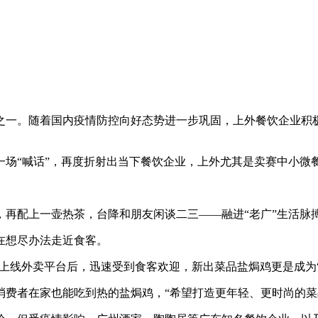
一。随着国内疫情防控向好态势进一步巩固，上外
餐饮企业积
“喊话”，再度折射出当下餐饮企业，上外尤其是卖赛中小微
配上一壶热茶，台降和朋友闲谈二三——融进“老广”生活脉搏的
想尽办法走近食客。
上线外卖平台后，迅速受到食客欢迎，新出菜品盐焗鸡更是成为“
费者在家也能吃到热的盐焗鸡，“希望打造更年轻、
更时尚的菜