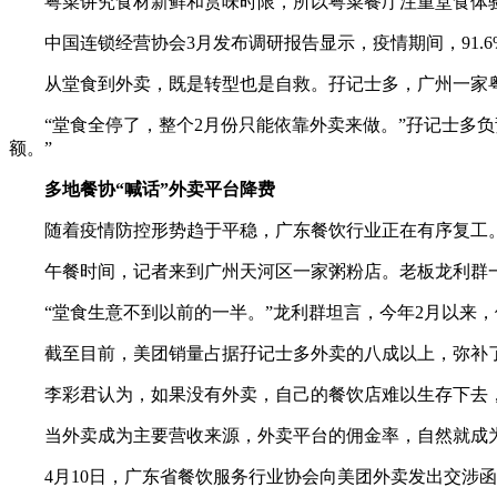
粤菜讲究食材新鲜和赏味时限，所以粤菜餐厅注重堂食体验
中国连锁经营协会3月发布调研报告显示，疫情期间，91.6
从堂食到外卖，既是转型也是自救。孖记士多，广州一家粤菜
“堂食全停了，整个2月份只能依靠外卖来做。”孖记士多负
额。”
多地餐协“喊话”外卖平台降费
随着疫情防控形势趋于平稳，广东餐饮行业正在有序复工。
午餐时间，记者来到广州天河区一家粥粉店。老板龙利群一
“堂食生意不到以前的一半。”龙利群坦言，今年2月以来，
截至目前，美团销量占据孖记士多外卖的八成以上，弥补了堂
李彩君认为，如果没有外卖，自己的餐饮店难以生存下去，
当外卖成为主要营收来源，外卖平台的佣金率，自然就成为
4月10日，广东省餐饮服务行业协会向美团外卖发出交涉函