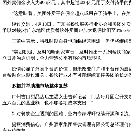
团外卖佣金收入为496亿元，其中超过400亿元用于支付骑手的
“这意味着，美团外卖平台佣金超八成用在了骑手上。在美团
经过交涉，4月18日，广东省餐饮服务行业协会和美团外卖
予以对接;对广东地区优质餐饮外卖商户加大返佣比例至3%-6
王莆中表示，特殊时期自身也面临经营困难，但仍将继续对
“美团积极、及时倾听商家声音，及时推出一系列帮扶商家的
立日常沟通机制，全力营造公平有序的市场环境。
疫情彰显了外卖平台的价值，但未改变商户和平台作为唇齿
台帮助企业渡过难关，餐饮行业才有可能继续支撑美团的长远
多措并举助推市场整体复苏
广州吉目甜品店店主温女士告诉记者，门店每月固定开支超过
五六百元的营业额，也不够各项成本支出。”
针对餐饮企业遇到的困难，业内专家呼吁继续开源和引流
提振消费信心。广州酒家集团餐饮管理有限公司总经理何伟
率有待恢复。