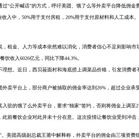
“公开喊话”的方式，呼吁美团、饿了么等外卖平台降低佣金
入中，50%用于支付房租，20%用于支付原材料和人工成本。
，租金、人力等成本依然难以消化，消费者信心不足则影响市
收入6026亿元，同比下降44.3%。
理想。近日，西贝莜面村和海底捞上调菜品价格，引发消费者不
卖平台上，部分商户被抽取的佣金率达到26%，超过企业承
驻的饿了么外卖平台，要求“独家”签约，否则将佣金上调至2
此前餐饮企业对此并未十分在意。这次疫情让餐饮业受到冲击，
间”。美团高级副总裁王莆中解释称，外卖平台的佣金由三项资费组