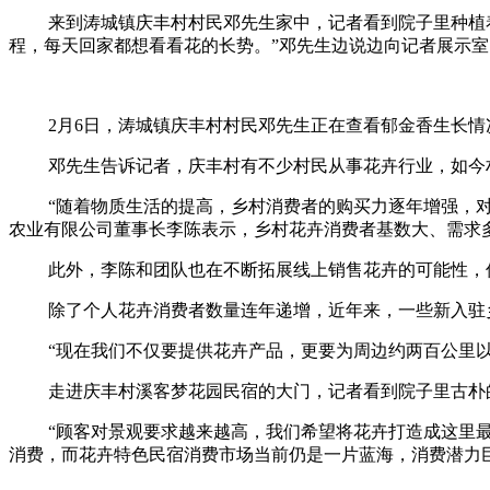
来到涛城镇庆丰村村民邓先生家中，记者看到院子里种植着
程，每天回家都想看看花的长势。”邓先生边说边向记者展示
2月6日，涛城镇庆丰村村民邓先生正在查看郁金香生长情况
邓先生告诉记者，庆丰村有不少村民从事花卉行业，如今村
“随着物质生活的提高，乡村消费者的购买力逐年增强，对房
农业有限公司董事长李陈表示，乡村花卉消费者基数大、需求多，
此外，李陈和团队也在不断拓展线上销售花卉的可能性，仅在2
除了个人花卉消费者数量连年递增，近年来，一些新入驻乡
“现在我们不仅要提供花卉产品，更要为周边约两百公里以
走进庆丰村溪客梦花园民宿的大门，记者看到院子里古朴的
“顾客对景观要求越来越高，我们希望将花卉打造成这里最鲜
消费，而花卉特色民宿消费市场当前仍是一片蓝海，消费潜力