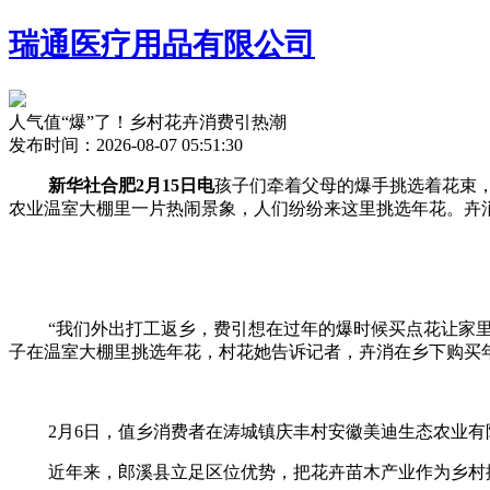
瑞通医疗用品有限公司
人气值“爆”了！乡村花卉消费引热潮
发布时间：2026-08-07 05:51:30
新华社合肥2月15日电
孩子们牵着父母的爆手挑选着花束
农业温室大棚里一片热闹景象，人们纷纷来这里挑选年花。卉
“我们外出打工返乡，费引想在过年的爆时候买点花让家里更
子在温室大棚里挑选年花，村花
她告诉记者，卉消在乡下购买
2月6日，值乡消费者在涛城镇庆丰村安徽美迪生态农业有
近年来，郎溪县立足区位优势，把花卉苗木产业作为乡村振兴特色