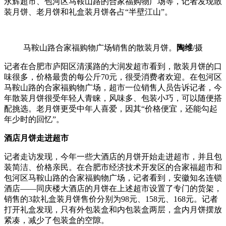
永辉超市、包河区马鞍山路的合家福购物广场等，记者发现散
装月饼、老月饼和礼盒装月饼各占“半壁江山”。
马鞍山路合家福购物广场销售的散装月饼。
陶维
/摄
记者在合肥市庐阳区清溪路的大润发超市看到，散装月饼的口
味很多，价格最贵的每公斤70元，很受消费者欢迎。在包河区
马鞍山路的合家福购物广场，超市一位销售人员告诉记者，今
年散装月饼很受年轻人青睐，风味多、包装小巧，可以随便搭
配挑选。老月饼更受中年人喜爱，因其“价格便宜，还能勾起
年少时的回忆”。
酒店月饼走进超市
记者走访发现，今年一些大酒店的月饼开始走进超市，并且包
装简洁、价格亲民。在合肥市经济技术开发区的合家福超市和
包河区马鞍山路的合家福购物广场，记者看到，安徽知名连锁
酒店——同庆楼大酒店的月饼在上述超市设置了专门的货架，
销售的3款礼盒装月饼售价分别为98元、158元、168元。记者
打开礼盒发现，只有外包装盒和内包装盒两层，盒内月饼摆放
紧凑，减少了包装盒的空隙。