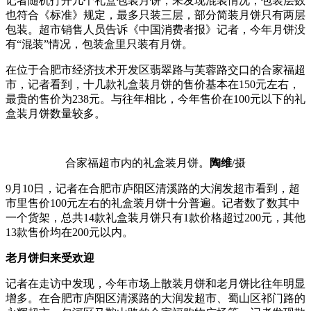
记者随机打开几个礼盒包装月饼，未发现混装情况，包装层数
也符合《标准》规定，最多只装三层，部分简装月饼只有两层
包装。超市销售人员告诉《中国消费者报》记者，今年月饼没
有“混装”情况，包装盒里只装有月饼。
在位于合肥市经济技术开发区翡翠路与芙蓉路交口的合家福超
市，记者看到，十几款礼盒装月饼的售价基本在150元左右，
最贵的售价为238元。与往年相比，今年售价在100元以下的礼
盒装月饼数量较多。
合家福超市内的礼盒装月饼。
陶维
/摄
9月10日，记者在合肥市庐阳区清溪路的大润发超市看到，超
市里售价100元左右的礼盒装月饼十分普遍。记者数了数其中
一个货架，总共14款礼盒装月饼只有1款价格超过200元，其他
13款售价均在200元以内。
老月饼归来受欢迎
记者在走访中发现，今年市场上散装月饼和老月饼比往年明显
增多。在合肥市庐阳区清溪路的大润发超市、蜀山区祁门路的