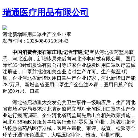
瑞通医疗用品有限公司
河北新增医用口罩生产企业17家
发布时间：2026-08-08 20:34:42
中国消费者报石家庄讯
(记者
李建
)记者从河北省药监局获
悉，河北近期，新增该局先后向河北泽丰科技有限公司、医用
际华3543针织服饰有限公司等17家企业核发医用口罩医疗器械
注册证，口罩并批准相关企业临时生产许可。生产截至3月
底，企业河北省新增医用口罩生产企业17家，河北新增日产能
282万只。新增全省医用口罩生产企业达28家，医用
日总产能
近350万只。口罩
河北省启动重大突发公共卫生事件一级响应后，生产河北
省市场监管局要求河北省药监局立即对全省医用口罩等生产企
业进行摸底调研。企业河北省药监局先后出台相关政策措施，
河北对58项政务服务事项实行全程“零见面”审批，新增对疫情
防控急需药品医疗器械，医用在审批、审评、核查、检验等全
环节开通“绿色通道”，大幅压缩审评、检验、审批时限。