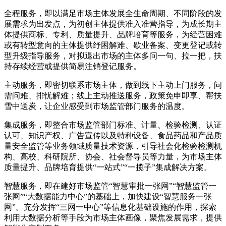
全程服务，即以满足市场主体发展全生命周期、不同阶段的发
展需求为出发点，为初创主体提供准入准营指导，为成长期主
体提供商标、专利、质量提升、品牌培育等服务，为经营困难
或有转型意向的主体提供纾困解难、歇业备案、变更登记或转
型升级指导服务，对拟退出市场的主体多问一句、拉一把，扶
持存续经营或提供简易注销登记服务。
主动服务，即密切联系市场主体，做到线下主动上门服务，问
需问难、排忧解难；线上主动推送服务，政策免申即享、帮扶
雪中送炭，让企业感受到市场监管部门服务的温度。
集成服务，即整合市场监管部门标准、计量、检验检测、认证
认可、知识产权、广告宣传以及特种设备、食品药品和产品质
量安全监管等业务领域质量技术资源，引导社会化检验检测机
构、高校、科研院所、协会、社会督导员等力量，为市场主体
质量提升、品牌培育提供“一站式”“一揽子”集成解决方案。
智慧服务，即在建好市场监管“智慧审批一张网”“智慧监管一
张网”“大数据能力中心”的基础上，加快建设“智慧服务一张
网”。充分发挥“三网一中心”等信息化基础设施的作用，探索
利用大数据分析等手段为市场主体画像，聚焦发展需求，提供