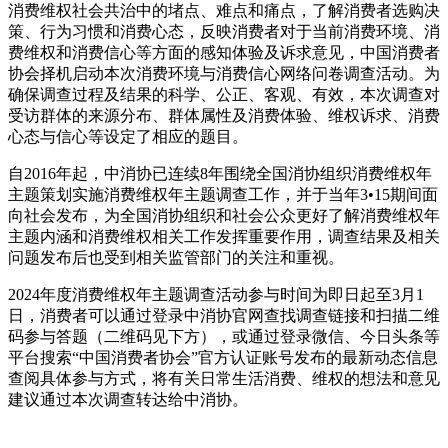
消费维权社会共治中的堵点、难点和痛点，了解消费者选购决
策、行为习惯和消费心态，反映消费者对于当前消费环境、消
费维权和消费信心等方面的感知体验及诉求意见，中国消费者
协会择机启动本次消费环境与消费信心网络问卷调查活动。为
确保调查过程及结果的科学、公正、客观、有效，本次调查对
受访群体的来源分布、群体属性及消费体验、维权诉求、消费
心态与信心等设定了相应的题目。
自2016年起，中消协已连续8年围绕全国消协组织消费维权年
主题策划实施消费维权年主题调查工作，并于当年3•15期间面
向社会发布，为全国消协组织和社会公众更好了解消费维权年
主题内涵和消费维权相关工作发挥重要作用，调查结果及相关
问题发布后也受到相关监管部门的关注和重视。
2024年度消费维权年主题调查活动参与时间为即日起至3月1
日，消费者可以通过登录中消协官网查找调查链接和扫描二维
码参与答题（二维码见下方），或通过登录微信、今日头条等
平台搜索“中国消费者协会”官方认证账号发布的最新动态信息
查阅具体参与方式，将有关日常生活消费、维权的想法和意见
建议通过本次调查转达给中消协。